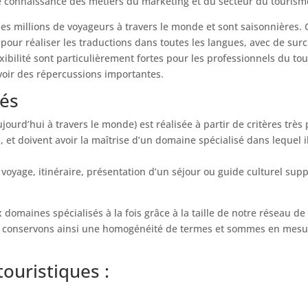
e connaissance des métiers du marketing et du secteur du tourism
des millions de voyageurs à travers le monde et sont saisonnières. 
ur réaliser les traductions dans toutes les langues, avec de surcro
lexibilité sont particulièrement fortes pour les professionnels du t
voir des répercussions importantes.
sés
jourd’hui à travers le monde) est réalisée à partir de critères très
, et doivent avoir la maîtrise d’un domaine spécialisé dans lequel 
oyage, itinéraire, présentation d’un séjour ou guide culturel supp
omaines spécialisés à la fois grâce à la taille de notre réseau de
 conservons ainsi une homogénéité de termes et sommes en mesure
ouristiques :