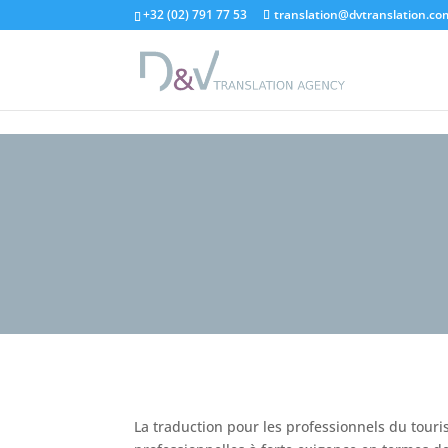
"
+32 (02) 791 77 53
translation@dvtranslation.co
La traduction pour les professionnels du touri