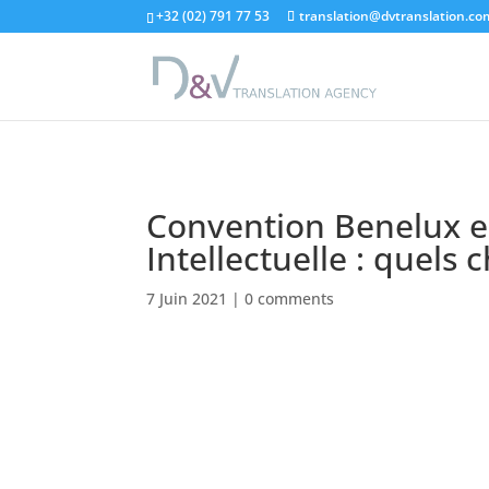
"
+32 (02) 791 77 53
translation@dvtranslation.co
Convention Benelux e
Intellectuelle : quels
7 Juin 2021
|
0 comments