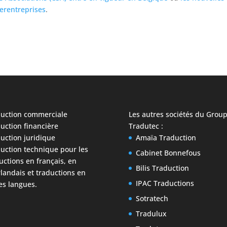
terentreprises
.
uction commerciale
Les autres sociétés du
Grou
uction financière
Tradutec
:
uction juridique
Amaïa Traduction
uction technique
pour les
Cabinet Bonnefous
uctions en français, en
Bilis Traduction
landais et traductions en
IPAC Traductions
es langues.
Sotratech
Tradulux