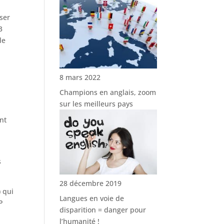
ser
3
de
8 mars 2022
Champions en anglais, zoom
sur les meilleurs pays
nt
s
28 décembre 2019
) qui
Langues en voie de
IP
disparition = danger pour
l’humanité !