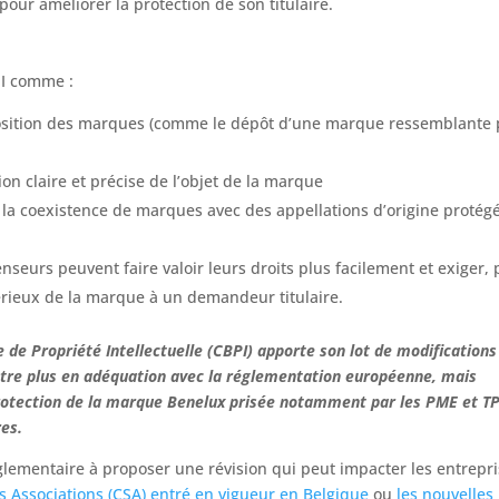
pour améliorer la protection de son titulaire.
PI comme :
position des marques (comme le dépôt d’une marque ressemblante
ion claire et précise de l’objet de la marque
 la coexistence de marques avec des appellations d’origine protég
enseurs peuvent faire valoir leurs droits plus facilement et exiger, 
érieux de la marque à un demandeur titulaire.
 de Propriété Intellectuelle (CBPI) apporte son lot de modifications
être plus en adéquation avec la réglementation européenne, mais
protection de la marque Benelux prisée notamment par les PME et TP
res.
réglementaire à proposer une révision qui peut impacter les entrepri
s Associations (CSA) entré en vigueur en Belgique
ou
les nouvelles