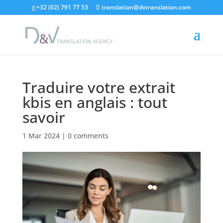
"
+32 (02) 791 77 53
translation@dvtranslation.com
Traduire votre extrait
kbis en anglais : tout
savoir
1 Mar 2024
|
0 comments